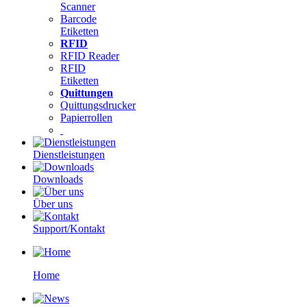
Scanner
Barcode
Etiketten
RFID
RFID Reader
RFID
Etiketten
Quittungen
Quittungsdrucker
Papierrollen
Dienstleistungen
Downloads
Über uns
Support/Kontakt
Home